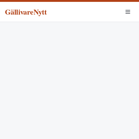
GällivareNytt