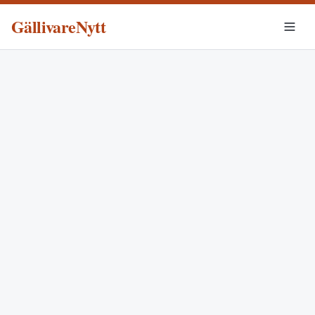
GällivareNytt