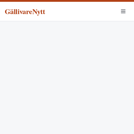
GällivareNytt