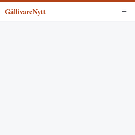
GällivareNytt