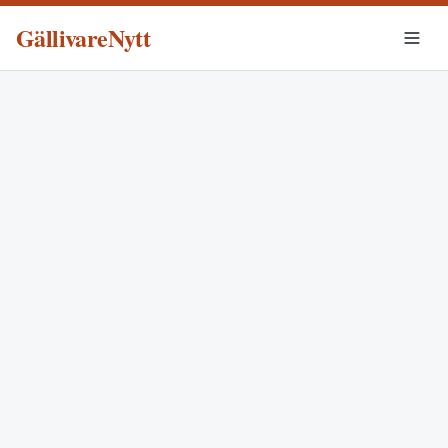
GällivareNytt