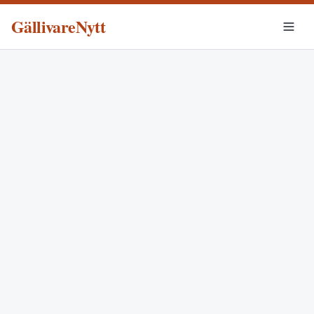
GällivareNytt