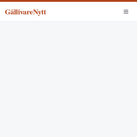
GällivareNytt