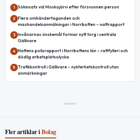
Sökinsats vid Moskojärvi efter försvunnen person
1
Flera omhändertaganden och
2
misshandelsanmälningar i Norrbotten – nattrapport
Invånarnas önskemål formar nytt torg i centrala
3
Gällivare
Nattens polisrapport i Norrbottens län – rattfylleri och
4
dödlig arbetsplatsolycka
Trafikkontroll i Gällivare – nykterhetskontroll utan
5
anmärkningar
ANNONS
Fler artiklar i
Bolag