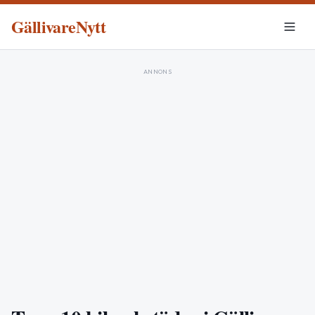
GällivareNytt
ANNONS