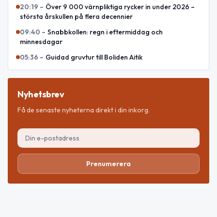
20:19
–
Över 9 000 värnpliktiga rycker in under 2026 –
största årskullen på flera decennier
09:40
–
Snabbkollen: regn i eftermiddag och
minnesdagar
05:36
–
Guidad gruvtur till Boliden Aitik
Nyhetsbrev
Få de senaste nyheterna direkt i din inkorg.
Prenumerera