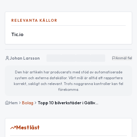
RELEVANTA KÄLLOR
Tic.io
Johan Larsson
Anmäl fel
Den här artikeln har producerats med stöd av automatiserade
system och externa datakällor. Vårt mål är alltid att rapportera
korrekt, sakligt och relevant. Trots noggranna kontroller kan fel
förekomma.
Hem
Bolag
Topp 10 bilverkstäder i Gällivare efter omsättning
Mest läst