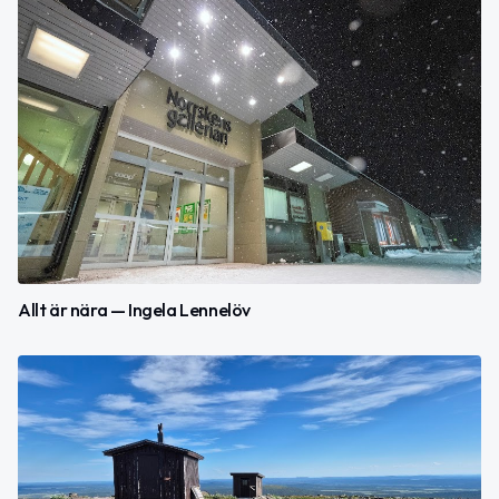
Allt är nära — Ingela Lennelöv