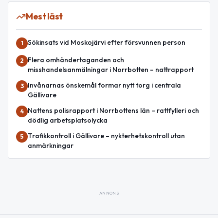
Mest läst
Sökinsats vid Moskojärvi efter försvunnen person
1
Flera omhändertaganden och
2
misshandelsanmälningar i Norrbotten – nattrapport
Invånarnas önskemål formar nytt torg i centrala
3
Gällivare
Nattens polisrapport i Norrbottens län – rattfylleri och
4
dödlig arbetsplatsolycka
Trafikkontroll i Gällivare – nykterhetskontroll utan
5
anmärkningar
ANNONS