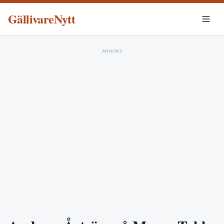
GällivareNytt
ANNONS