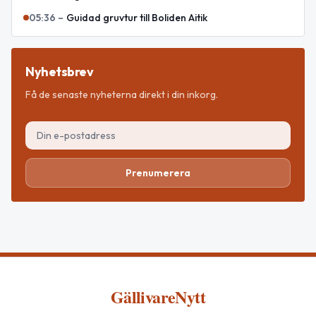
05:36
–
Guidad gruvtur till Boliden Aitik
Nyhetsbrev
Få de senaste nyheterna direkt i din inkorg.
Prenumerera
GällivareNytt