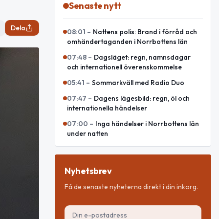
Senaste nytt
Dela
08:01
–
Nattens polis: Brand i förråd och
omhändertaganden i Norrbottens län
07:48
–
Dagsläget: regn, namnsdagar
och internationell överenskommelse
05:41
–
Sommarkväll med Radio Duo
07:47
–
Dagens lägesbild: regn, öl och
internationella händelser
07:00
–
Inga händelser i Norrbottens län
under natten
Nyhetsbrev
Få de senaste nyheterna direkt i din inkorg.