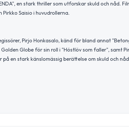
NDA", en stark thriller som utforskar skuld och nåd. Fi
 Pirkko Saisio i huvudrollerna.
gissörer, Pirjo Honkasalo, känd för bland annat "Betong
Golden Globe för sin roll i "Höstlöv som faller", samt Pi
er på en stark känslomässig berättelse om skuld och nåd