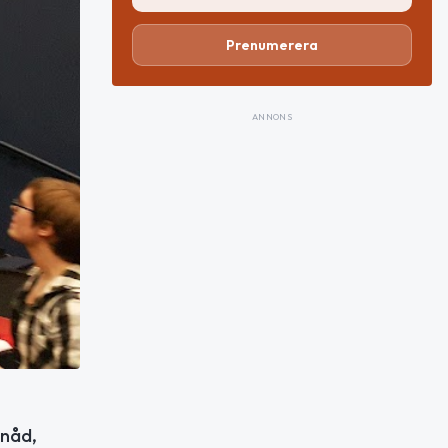
Prenumerera
ANNONS
 nåd,