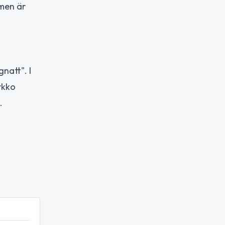
lmen är
natt". I
rkko
.