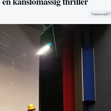
n känslomässig thriller
Felanmäl