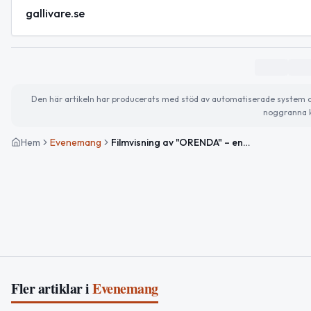
gallivare.se
Den här artikeln har producerats med stöd av automatiserade system och 
noggranna k
Hem
Evenemang
Filmvisning av "ORENDA" – en känslomässig thriller
Fler artiklar i
Evenemang