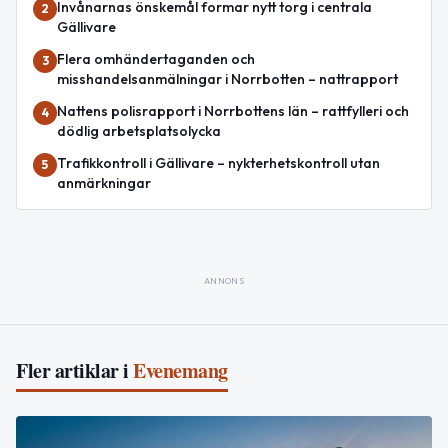
Invånarnas önskemål formar nytt torg i centrala
2
Gällivare
Flera omhändertaganden och
3
misshandelsanmälningar i Norrbotten – nattrapport
Nattens polisrapport i Norrbottens län – rattfylleri och
4
dödlig arbetsplatsolycka
Trafikkontroll i Gällivare – nykterhetskontroll utan
5
anmärkningar
ANNONS
Fler artiklar i
Evenemang