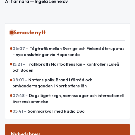
Allt är nära — Ingela Lennelöv
Senaste nytt
06:07
–
Tågtrafik mellan Sverige och Finland återupptas
– nya anslutningar via Haparanda
15:21
–
Trafikbrott i Norrbottens län – kontroller i Luleå
och Boden
08:01
–
Nattens polis: Brand i förråd och
omhändertaganden i Norrbottens län
07:48
–
Dagsläget: regn, namnsdagar och internationell
överenskommelse
05:41
–
Sommarkväll med Radio Duo
Nyhetsbrev