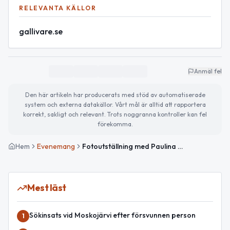
RELEVANTA KÄLLOR
gallivare.se
Anmäl fel
Den här artikeln har producerats med stöd av automatiserade
system och externa datakällor. Vårt mål är alltid att rapportera
korrekt, sakligt och relevant. Trots noggranna kontroller kan fel
förekomma.
Hem
Evenemang
Fotoutställning med Paulina Częstochowska på Welcome House
Mest läst
Sökinsats vid Moskojärvi efter försvunnen person
1