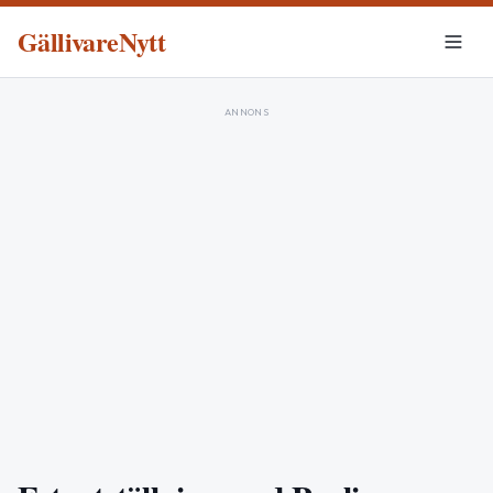
GällivareNytt
ANNONS