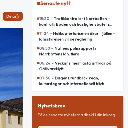
Senaste nytt
Dela
15:20
–
Trafikkontroller i Norrbotten –
kontroll i Boden och hastighetsböter i
Luleå
11:24
–
Helikopterturismen ökar i fjällen –
länsstyrelsen vill se reglering
08:50
–
Nattens polisrapport i
Norrbottens län: flera
misshandelsanmälningar och rattfyllerier
08:24
–
Veckans mest lästa artiklar på
GällivareNytt
07:50
–
Dagens rundblick: regn,
kulturdagar och internationell blick
Nyhetsbrev
Få de senaste nyheterna direkt i din inkorg.