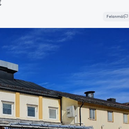
t
Felanmäl