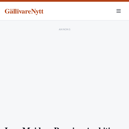
GällivareNytt
ANNONS