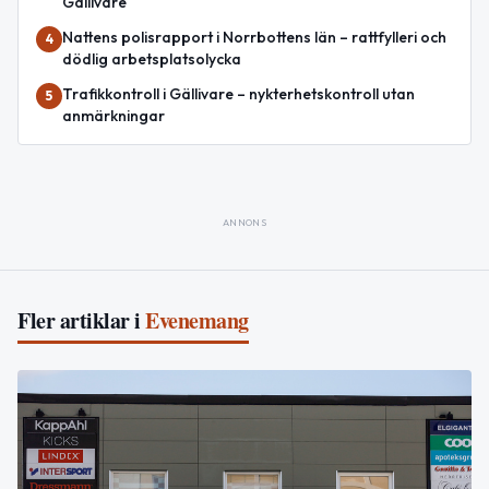
Gällivare
Nattens polisrapport i Norrbottens län – rattfylleri och
4
dödlig arbetsplatsolycka
Trafikkontroll i Gällivare – nykterhetskontroll utan
5
anmärkningar
ANNONS
Fler artiklar i
Evenemang