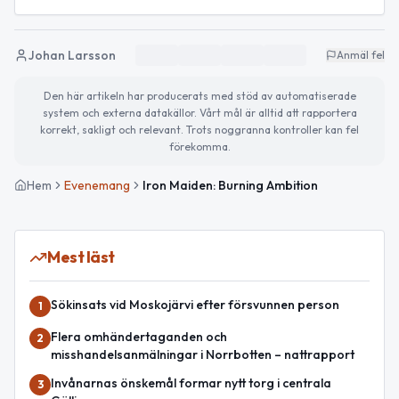
Johan Larsson
Anmäl fel
Den här artikeln har producerats med stöd av automatiserade
system och externa datakällor. Vårt mål är alltid att rapportera
korrekt, sakligt och relevant. Trots noggranna kontroller kan fel
förekomma.
Hem
Evenemang
Iron Maiden: Burning Ambition
Mest läst
Sökinsats vid Moskojärvi efter försvunnen person
1
Flera omhändertaganden och
2
misshandelsanmälningar i Norrbotten – nattrapport
Invånarnas önskemål formar nytt torg i centrala
3