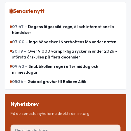
Senaste nytt
07:47
–
Dagens lägesbild: regn, öl och internationella
händelser
07:00
–
Inga händelser i Norrbottens län under natten
20:19
–
Över 9 000 värnpliktiga rycker in under 2026 –
största årskullen på flera decennier
09:40
–
Snabbkollen: regn i eftermiddag och
minnesdagar
05:36
–
Guidad gruvtur till Boliden Aitik
Nyhetsbrev
Få de senaste nyheterna direkt i din inkorg.