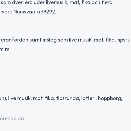
om även erbjuder livemusik, mat, fika och flera
ällivare Nunisvaara98292.
teranfordon samt inslag som live musik, mat, fika, tipsr
 m.m.
), live musik, mat, fika, tipsrunda, lotteri, hoppborg,
örens sida.