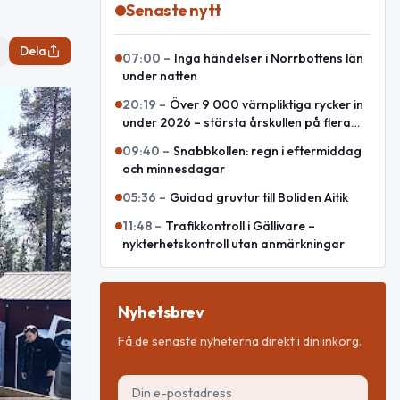
Senaste nytt
Dela
07:00
–
Inga händelser i Norrbottens län
under natten
20:19
–
Över 9 000 värnpliktiga rycker in
under 2026 – största årskullen på flera
decennier
09:40
–
Snabbkollen: regn i eftermiddag
och minnesdagar
05:36
–
Guidad gruvtur till Boliden Aitik
11:48
–
Trafikkontroll i Gällivare –
nykterhetskontroll utan anmärkningar
Nyhetsbrev
Få de senaste nyheterna direkt i din inkorg.