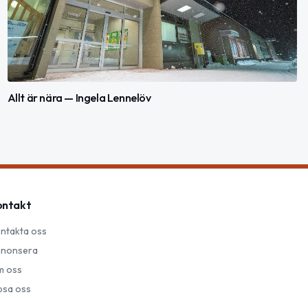
Allt är nära — Ingela Lennelöv
ontakt
ntakta oss
nonsera
 oss
psa oss