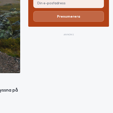
Prenumerera
ANNONS
lyssna på