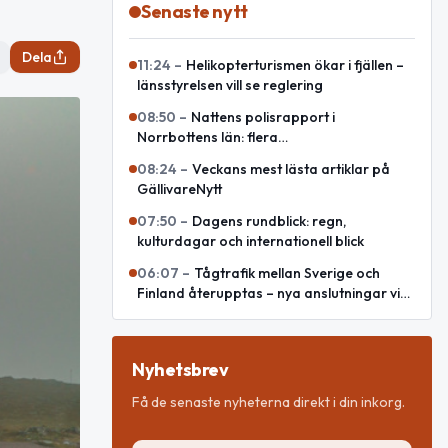
Senaste nytt
Dela
11:24
–
Helikopterturismen ökar i fjällen –
länsstyrelsen vill se reglering
08:50
–
Nattens polisrapport i
Norrbottens län: flera
misshandelsanmälningar och rattfyllerier
08:24
–
Veckans mest lästa artiklar på
GällivareNytt
07:50
–
Dagens rundblick: regn,
kulturdagar och internationell blick
06:07
–
Tågtrafik mellan Sverige och
Finland återupptas – nya anslutningar via
Haparanda
Nyhetsbrev
Få de senaste nyheterna direkt i din inkorg.