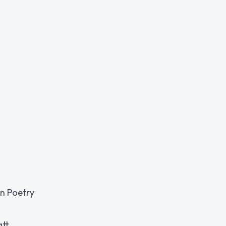
en Poetry
att