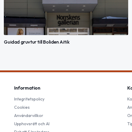
Guidad gruvtur till Boliden Aitik
Information
K
Integritetspolicy
Ko
Cookies
An
Användarvillkor
Om
Upphovsrätt och AI
Ti