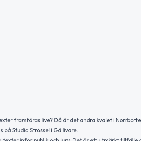
ttexter framföras live? Då är det andra kvalet i Norrbott
på Studio Strössel i Gällivare.
xter inför publik och jury. Det är ett utmärkt tillfälle 