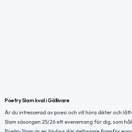
Poetry Slam kval i Gällivare
Är du intresserad av poesi och vill höra dikter och lå
Slam säsongen 25/26 ett evenemang för dig, som hålls 
Poetry Slam är en tävling där deltagare framför egna te