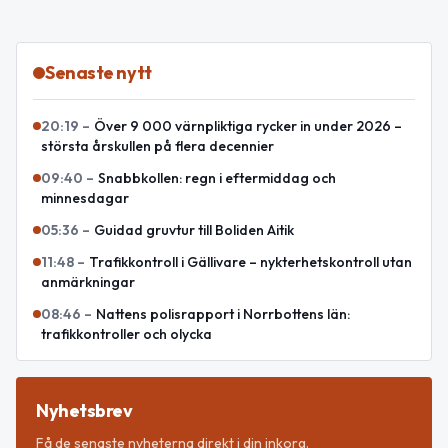
Senaste nytt
20:19
–
Över 9 000 värnpliktiga rycker in under 2026 –
största årskullen på flera decennier
09:40
–
Snabbkollen: regn i eftermiddag och
minnesdagar
05:36
–
Guidad gruvtur till Boliden Aitik
11:48
–
Trafikkontroll i Gällivare – nykterhetskontroll utan
anmärkningar
08:46
–
Nattens polisrapport i Norrbottens län:
trafikkontroller och olycka
Nyhetsbrev
Få de senaste nyheterna direkt i din inkorg.