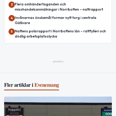
Flera omhändertaganden och
3
misshandelsanmälningar i Norrbotten – nattrapport
Invånarnas önskemål formar nytt torg i centrala
4
Gällivare
Nattens polisrapport i Norrbottens län – rattfylleri och
5
dödlig arbetsplatsolycka
ANNONS
Fler artiklar i
Evenemang