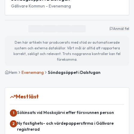
Gällivare Kommun - Evenemang
Anmäl fel
Den här artikeln har producerats med stöd av automatiserade
system och externa datakällor. Vårt mål är alltid att rapportera
korrekt, sakligt och relevant. Trots noggranna kontroller kan fel
förekomma.
Hem
Evenemang
Söndagsöppet i Dalstugan
Mest läst
Sökinsats vid Moskojärvi efter försvunnen person
1
Ny fastighets- och värdepappersfirma i Gällivare
2
registrerad