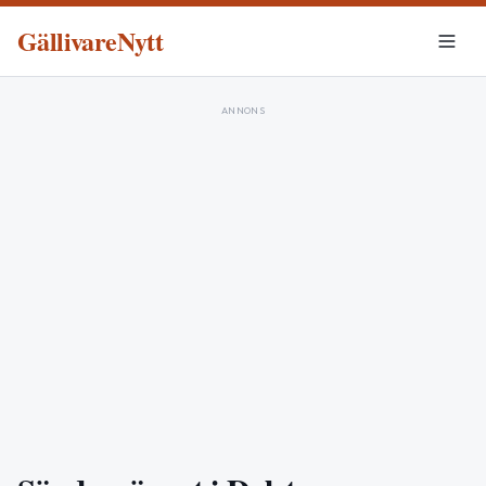
GällivareNytt
ANNONS