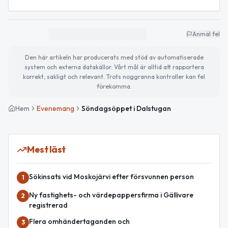
Anmäl fel
Den här artikeln har producerats med stöd av automatiserade
system och externa datakällor. Vårt mål är alltid att rapportera
korrekt, sakligt och relevant. Trots noggranna kontroller kan fel
förekomma.
Hem
Evenemang
Söndagsöppet i Dalstugan
Mest läst
Sökinsats vid Moskojärvi efter försvunnen person
1
Ny fastighets- och värdepappersfirma i Gällivare
2
registrerad
Flera omhändertaganden och
3