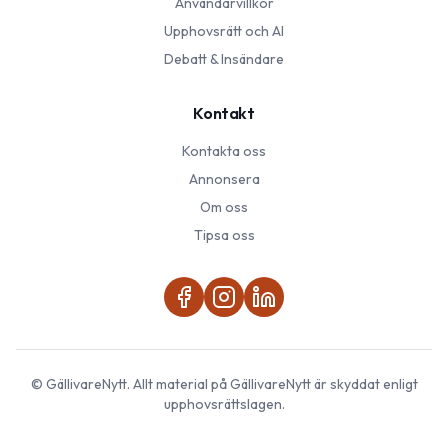
Användarvillkor
Upphovsrätt och AI
Debatt & Insändare
Kontakt
Kontakta oss
Annonsera
Om oss
Tipsa oss
©
GällivareNytt
. Allt material på
GällivareNytt
är skyddat enligt
upphovsrättslagen.