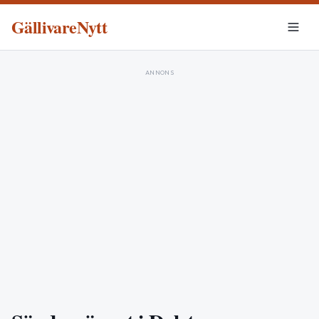
GällivareNytt
ANNONS