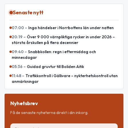
Senaste nytt
07:00
–
Inga händelser i Norrbottens län under natten
20:19
–
Över 9 000 värnpliktiga rycker in under 2026 –
största årskullen på flera decennier
09:40
–
Snabbkollen: regn i eftermiddag och
minnesdagar
05:36
–
Guidad gruvtur till Boliden Aitik
11:48
–
Trafikkontroll i Gällivare – nykterhetskontroll utan
anmärkningar
Nyhetsbrev
Få de senaste nyheterna direkt i din inkorg.