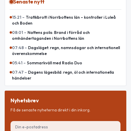
Senaste nytt
15:21
–
Trafikbrott i Norrbottens län – kontroller i Luleå
och Boden
08:01
–
Nattens polis: Brand i förråd och
omhändertaganden i Norrbottens län
07:48
–
Dagsläget: regn, namnsdagar och internationell
överenskommelse
05:41
–
Sommarkväll med Radio Duo
07:47
–
Dagens lägesbild: regn, öl och internationella
händelser
Nyhetsbrev
Få de senaste nyheterna direkt i din inkorg.