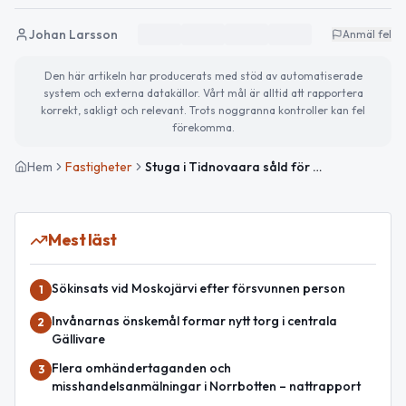
Johan Larsson
Anmäl fel
Den här artikeln har producerats med stöd av automatiserade
system och externa datakällor. Vårt mål är alltid att rapportera
korrekt, sakligt och relevant. Trots noggranna kontroller kan fel
förekomma.
Hem
Fastigheter
Stuga i Tidnovaara såld för 780 000kr
Mest läst
Sökinsats vid Moskojärvi efter försvunnen person
1
Invånarnas önskemål formar nytt torg i centrala
2
Gällivare
Flera omhändertaganden och
3
misshandelsanmälningar i Norrbotten – nattrapport