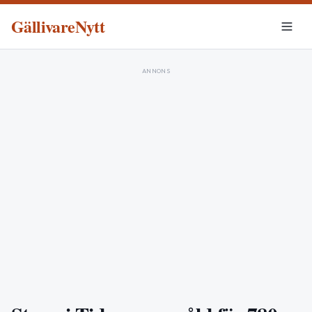
GällivareNytt
ANNONS