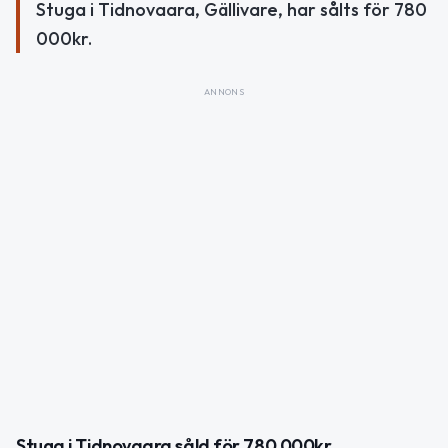
Stuga i Tidnovaara, Gällivare, har sålts för 780
000kr.
ANNONS
Stuga i Tidnovaara såld för 780 000kr