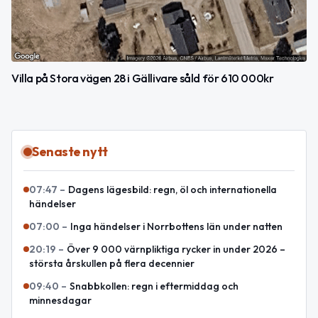
Villa på Stora vägen 28 i Gällivare såld för 610 000kr
Senaste nytt
07:47
–
Dagens lägesbild: regn, öl och internationella
händelser
07:00
–
Inga händelser i Norrbottens län under natten
20:19
–
Över 9 000 värnpliktiga rycker in under 2026 –
största årskullen på flera decennier
09:40
–
Snabbkollen: regn i eftermiddag och
minnesdagar