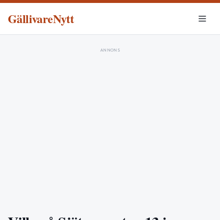
GällivareNytt
ANNONS