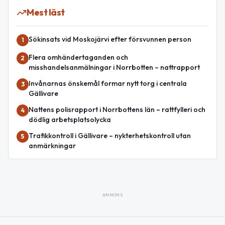
Mest läst
Sökinsats vid Moskojärvi efter försvunnen person
1
Flera omhändertaganden och
2
misshandelsanmälningar i Norrbotten – nattrapport
Invånarnas önskemål formar nytt torg i centrala
3
Gällivare
Nattens polisrapport i Norrbottens län – rattfylleri och
4
dödlig arbetsplatsolycka
Trafikkontroll i Gällivare – nykterhetskontroll utan
5
anmärkningar
ANNONS