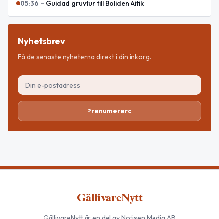
05:36
–
Guidad gruvtur till Boliden Aitik
Nyhetsbrev
Få de senaste nyheterna direkt i din inkorg.
Prenumerera
GällivareNytt
GällivareNytt
är en del av Notisen Media AB