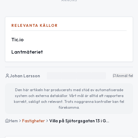
ANNONS
RELEVANTA KÄLLOR
Tic.io
Lantmäteriet
Johan Larsson
Anmäl fel
Den här artikeln har producerats med stöd av automatiserade
system och externa datakällor. Vårt mål är alltid att rapportera
korrekt, sakligt och relevant. Trots noggranna kontroller kan fel
förekomma.
Hem
Fastigheter
Villa på Sjötorgsgatan 13 i Gällivare såld för 3 900 000kr