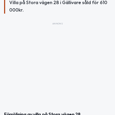
Villa på Stora vägen 28 i Gällivare såld för 610
000kr.
ANNONS
Försäljning av villa på Stora vägen 28