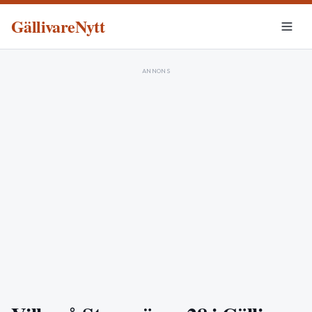
GällivareNytt
ANNONS