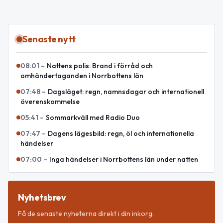
Senaste nytt
08:01
–
Nattens polis: Brand i förråd och
omhändertaganden i Norrbottens län
07:48
–
Dagsläget: regn, namnsdagar och internationell
överenskommelse
05:41
–
Sommarkväll med Radio Duo
07:47
–
Dagens lägesbild: regn, öl och internationella
händelser
07:00
–
Inga händelser i Norrbottens län under natten
Nyhetsbrev
Få de senaste nyheterna direkt i din inkorg.