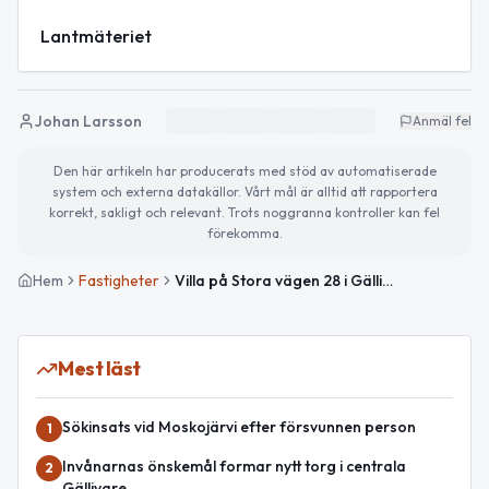
Lantmäteriet
Johan Larsson
Anmäl fel
Den här artikeln har producerats med stöd av automatiserade
system och externa datakällor. Vårt mål är alltid att rapportera
korrekt, sakligt och relevant. Trots noggranna kontroller kan fel
förekomma.
Hem
Fastigheter
Villa på Stora vägen 28 i Gällivare såld för 610 000kr
Mest läst
Sökinsats vid Moskojärvi efter försvunnen person
1
Invånarnas önskemål formar nytt torg i centrala
2
Gällivare