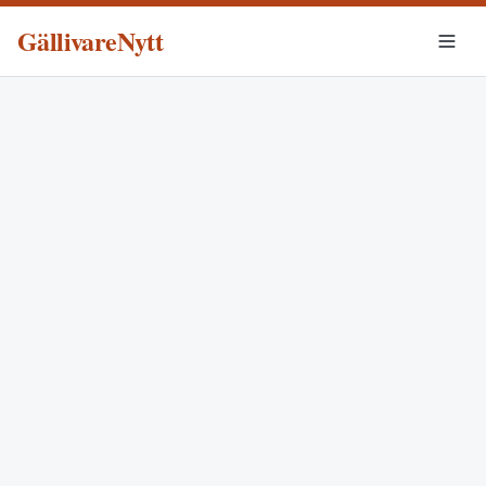
GällivareNytt