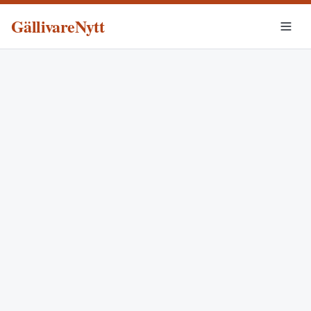
GällivareNytt