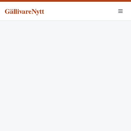
GällivareNytt