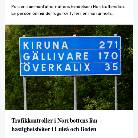
Polisen sammanfattar nattens händelser i Norrbottens län.
En person omhändertogs för fylleri, en man anhölls
misstänkt för stöld och grovt olaga hot och fem
hastighetsöverträdelser noterades vid en trafikkontroll.
Trafikkontroller i Norrbottens län –
hastighetsböter i Luleå och Boden