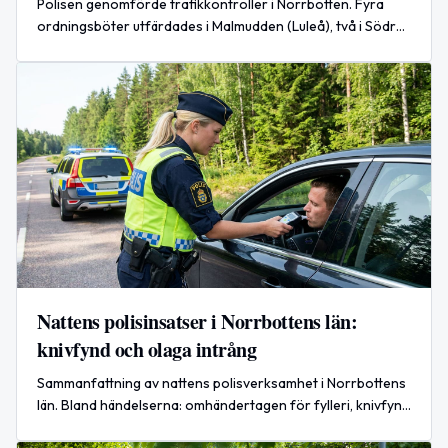
Polisen genomförde trafikkontroller i Norrbotten. Fyra
ordningsböter utfärdades i Malmudden (Luleå), två i Södra
Svartbyn (Boden) och kontroller i Kiruna utan anmärkning.
Nattens polisinsatser i Norrbottens län:
knivfynd och olaga intrång
Sammanfattning av nattens polisverksamhet i Norrbottens
län. Bland händelserna: omhändertagen för fylleri, knivfynd
i Luleå och olaga intrång i Piteå.