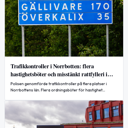
Trafikkontroller i Norrbotten: flera
hastighetsböter och misstänkt rattfylleri i
Kiruna
Polisen genomförde trafikkontroller på flera platser i
Norrbottens län. Flera ordningsböter för hastighet
delades ut och en man i Kiruna misstänks för rattfylleri.