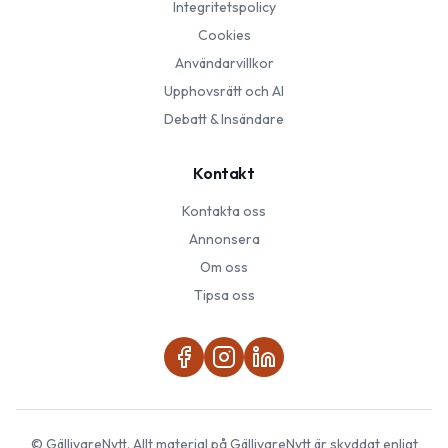
Integritetspolicy
Cookies
Användarvillkor
Upphovsrätt och AI
Debatt & Insändare
Kontakt
Kontakta oss
Annonsera
Om oss
Tipsa oss
©
GällivareNytt
. Allt material på
GällivareNytt
är skyddat enligt