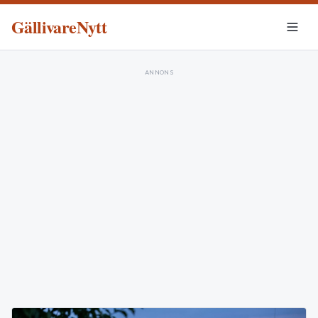
GällivareNytt
ANNONS