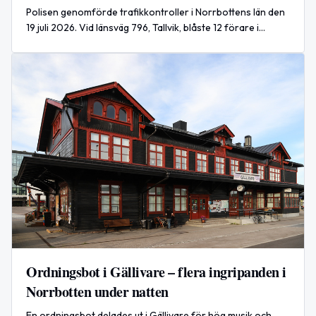
Polisen genomförde trafikkontroller i Norrbottens län den
19 juli 2026. Vid länsväg 796, Tallvik, blåste 12 förare i
sållningsinstrumentet och bedömdes vara nyktra.
Personer i en bil är misstänkta för olovlig körning och för
att ha tillåtit olovlig körning, enligt polisen.
Ordningsbot i Gällivare – flera ingripanden i
Norrbotten under natten
En ordningsbot delades ut i Gällivare för hög musik och