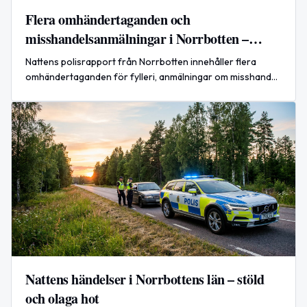
Flera omhändertaganden och
misshandelsanmälningar i Norrbotten –
nattrapport
Nattens polisrapport från Norrbotten innehåller flera
omhändertaganden för fylleri, anmälningar om misshandel
och ett misstänkt rattfyllerifall. Polisens insatser vid
festivalen Splash i Luleå beskrivs som ordningsmässigt
lugna.
Nattens händelser i Norrbottens län – stöld
och olaga hot