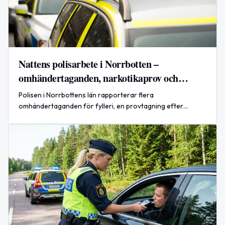
Nattens polisarbete i Norrbotten –
omhändertaganden, narkotikaprov och
rattfylleri
Polisen i Norrbottens län rapporterar flera
omhändertaganden för fylleri, en provtagning efter
misstanke om narkotikabrott och en anmälan om rattfylleri
under natten.