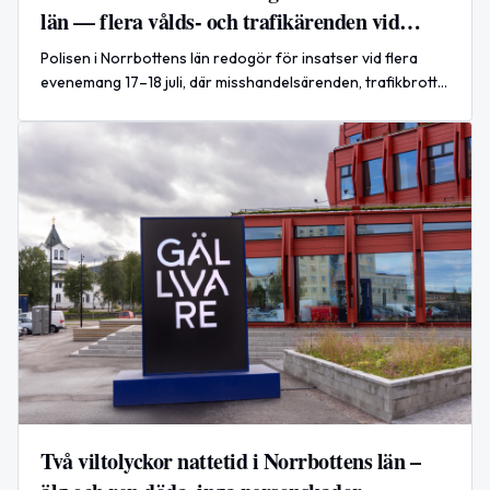
län — flera vålds- och trafikärenden vid
evenemang
Polisen i Norrbottens län redogör för insatser vid flera
evenemang 17–18 juli, där misshandelsärenden, trafikbrott
och omhändertaganden enligt LOB rapporteras.
Två viltolyckor nattetid i Norrbottens län –