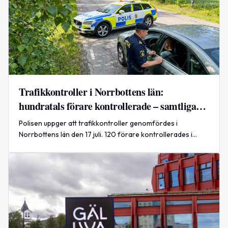
Trafikkontroller i Norrbottens län:
hundratals förare kontrollerade – samtliga
nyktra
Polisen uppger att trafikkontroller genomfördes i
Norrbottens län den 17 juli. 120 förare kontrollerades i
Övertorneå, ett 20-tal i Boden och 27 i Piteå; enligt polisen
var samtliga nyktra.