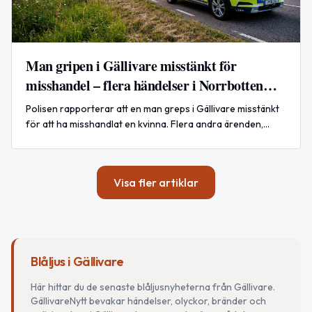
Man gripen i Gällivare misstänkt för
misshandel – flera händelser i Norrbotten
under natten
Polisen rapporterar att en man greps i Gällivare misstänkt
för att ha misshandlat en kvinna. Flera andra ärenden,
bland annat en trafikolycka i Boden och ett misstänkt
sexuellt ofredande i Piteå, rapporterades under natten.
Visa fler artiklar
Blåljus i Gällivare
Här hittar du de senaste blåljusnyheterna från Gällivare.
GällivareNytt bevakar händelser, olyckor, bränder och