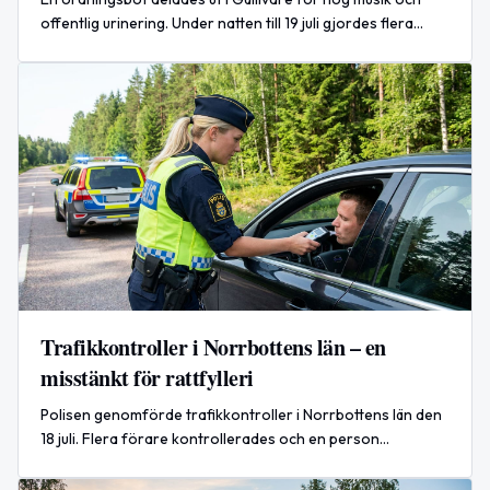
offentlig urinering. Under natten till 19 juli gjordes flera
ingripanden i Norrbottens län, bland annat
omhändertaganden enligt LOB och flera anmälningar om
misshandel.
Trafikkontroller i Norrbottens län – en
misstänkt för rattfylleri
Polisen genomförde trafikkontroller i Norrbottens län den
18 juli. Flera förare kontrollerades och en person
rapporteras misstänkt för rattfylleri.