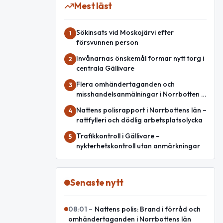
Mest läst
Sökinsats vid Moskojärvi efter
1
försvunnen person
Invånarnas önskemål formar nytt torg i
2
centrala Gällivare
Flera omhändertaganden och
3
misshandelsanmälningar i Norrbotten –
nattrapport
Nattens polisrapport i Norrbottens län –
4
rattfylleri och dödlig arbetsplatsolycka
Trafikkontroll i Gällivare –
5
nykterhetskontroll utan anmärkningar
Senaste nytt
08:01
–
Nattens polis: Brand i förråd och
omhändertaganden i Norrbottens län