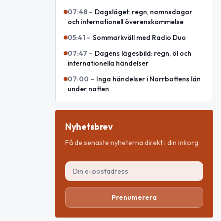
07:48
–
Dagsläget: regn, namnsdagar
och internationell överenskommelse
05:41
–
Sommarkväll med Radio Duo
07:47
–
Dagens lägesbild: regn, öl och
internationella händelser
07:00
–
Inga händelser i Norrbottens län
under natten
Nyhetsbrev
Få de senaste nyheterna direkt i din inkorg.
Prenumerera