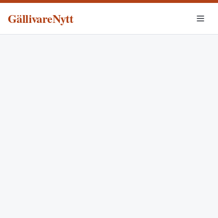
GällivareNytt