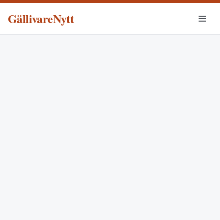
GällivareNytt