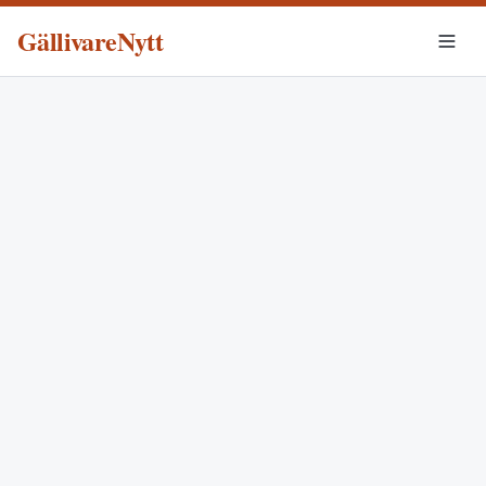
GällivareNytt