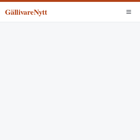
GällivareNytt