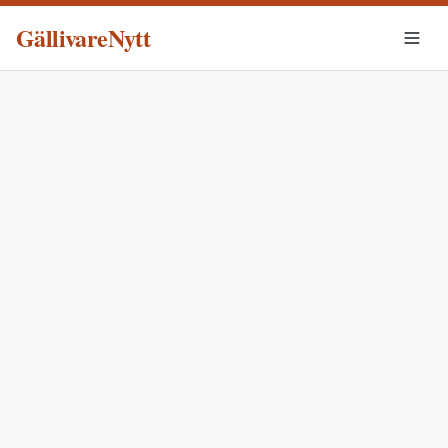
GällivareNytt