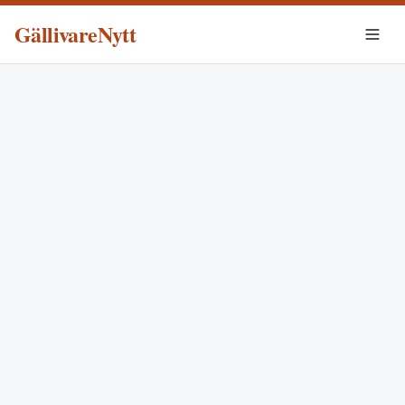
GällivareNytt