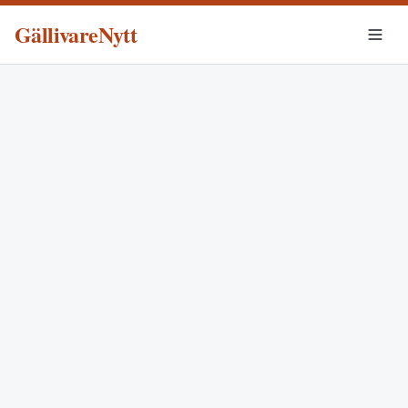
GällivareNytt