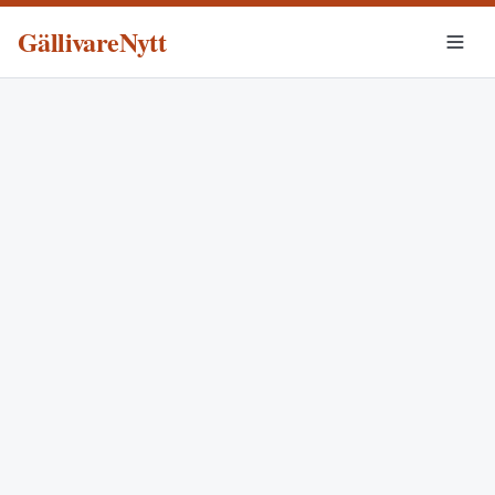
GällivareNytt