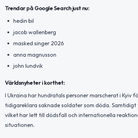
Trendar på Google Search just nu:
hedin bil
jacob wallenberg
masked singer 2026
anna magnusson
john lundvik
Världsnyheter i korthet:
I Ukraina har hundratals personer marscherat i Kyiv fö
tidigareklara saknade soldater som döda. Samtidigt 
vilket har lett till dödsfall och internationella reakti
situationen.