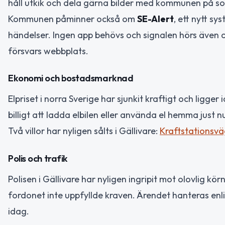
håll utkik och dela gärna bilder med kommunen på so
Kommunen påminner också om
SE-Alert
, ett nytt sy
händelser. Ingen app behövs och signalen hörs även o
försvars webbplats.
Ekonomi och bostadsmarknad
Elpriset i norra Sverige har sjunkit kraftigt och ligge
billigt att ladda elbilen eller använda el hemma just n
Två villor har nyligen sålts i Gällivare:
Kraftstationsvä
Polis och trafik
Polisen i Gällivare har nyligen ingripit mot olovlig k
fordonet inte uppfyllde kraven. Ärendet hanteras enl
idag.