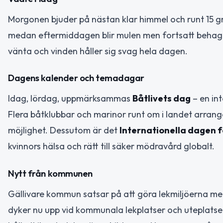
Morgonen bjuder på nästan klar himmel och runt 15 gr
medan eftermiddagen blir mulen men fortsatt behagli
vänta och vinden håller sig svag hela dagen.
Dagens kalender och temadagar
Idag, lördag, uppmärksammas
Båtlivets dag
– en in
Flera båtklubbar och marinor runt om i landet arrange
möjlighet. Dessutom är det
Internationella dagen fö
kvinnors hälsa och rätt till säker mödravård globalt.
Nytt från kommunen
Gällivare kommun satsar på att göra lekmiljöerna mer
dyker nu upp vid kommunala lekplatser och uteplatser. 