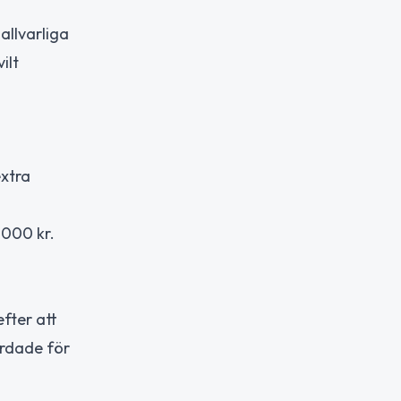
 allvarliga
ilt
extra
 000 kr.
efter att
ärdade för