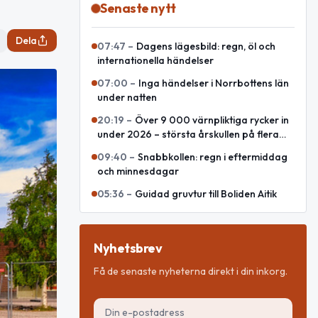
Senaste nytt
Dela
07:47
–
Dagens lägesbild: regn, öl och
internationella händelser
07:00
–
Inga händelser i Norrbottens län
under natten
20:19
–
Över 9 000 värnpliktiga rycker in
under 2026 – största årskullen på flera
decennier
09:40
–
Snabbkollen: regn i eftermiddag
och minnesdagar
05:36
–
Guidad gruvtur till Boliden Aitik
Nyhetsbrev
Få de senaste nyheterna direkt i din inkorg.