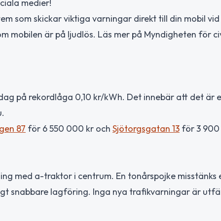
ciala medier!
stem som skickar viktiga varningar direkt till din mobil vid
m mobilen är på ljudlös. Läs mer på Myndigheten för civ
r idag på rekordlåga 0,10 kr/kWh. Det innebär att det är 
u.
gen 87
för 6 550 000 kr och
Sjötorgsgatan 13
för 3 900
örning med a-traktor i centrum. En tonårspojke misstänks 
igt snabbare lagföring. Inga nya trafikvarningar är utf