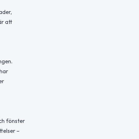
ader,
r att
ngen.
 har
er
ch fönster
ttelser –