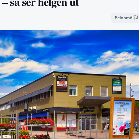
 – så ser helgen ut
Felanmäl