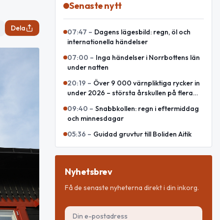
Senaste nytt
Dela
07:47
–
Dagens lägesbild: regn, öl och
internationella händelser
07:00
–
Inga händelser i Norrbottens län
under natten
20:19
–
Över 9 000 värnpliktiga rycker in
under 2026 – största årskullen på flera
decennier
09:40
–
Snabbkollen: regn i eftermiddag
och minnesdagar
05:36
–
Guidad gruvtur till Boliden Aitik
Nyhetsbrev
Få de senaste nyheterna direkt i din inkorg.