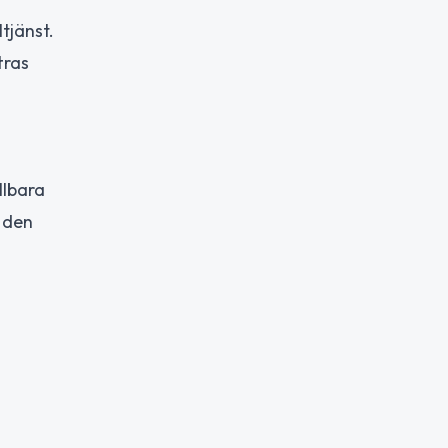
tjänst.
tras
llbara
i den