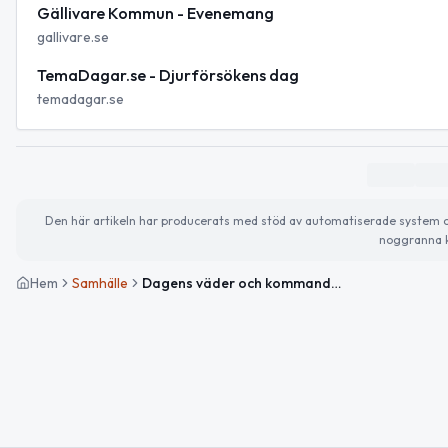
Gällivare Kommun - Evenemang
gallivare.se
TemaDagar.se - Djurförsökens dag
temadagar.se
Den här artikeln har producerats med stöd av automatiserade system och 
noggranna k
Hem
Samhälle
Dagens väder och kommande evenemang i Gällivare