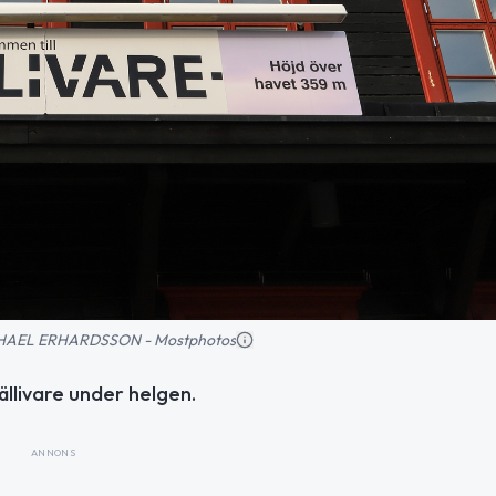
MICHAEL ERHARDSSON - Mostphotos
llivare under helgen.
ANNONS