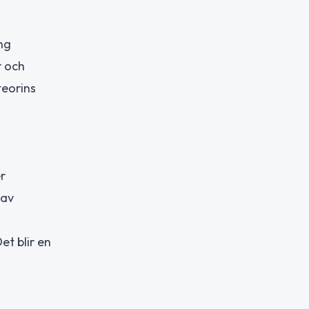
ng
r och
teorins
r
 av
t blir en