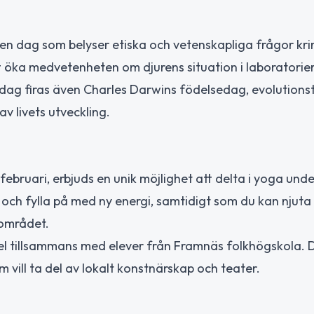
n dag som belyser etiska och vetenskapliga frågor kri
tt öka medvetenheten om djurens situation i laboratorie
dag firas även Charles Darwins födelsedag, evolutions
v livets utveckling.
ebruari, erbjuds en unik möjlighet att delta i yoga unde
 och fylla på med ny energi, samtidigt som du kan njuta
 området.
l tillsammans med elever från Framnäs folkhögskola. De
vill ta del av lokalt konstnärskap och teater.