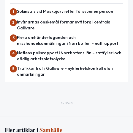
Sökinsats vid Moskojärvi efter försvunnen person
1
Invånarnas önskemål formar nytt torg i centrala
2
Gällivare
Flera omhändertaganden och
3
misshandelsanmälningar i Norrbotten – nattrapport
Nattens polisrapport i Norrbottens län – rattfylleri och
4
dödlig arbetsplatsolycka
Trafikkontroll i Gällivare – nykterhetskontroll utan
5
anmärkningar
ANNONS
Fler artiklar i
Samhälle