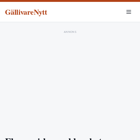
GällivareNytt
ANNONS