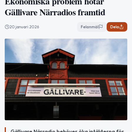
Ekonomiska problem hotar
Gällivare Närradios framtid
20 januari 2026
Felanmäl
Dela
Gällivare Närradio behöver öka intäkterna för