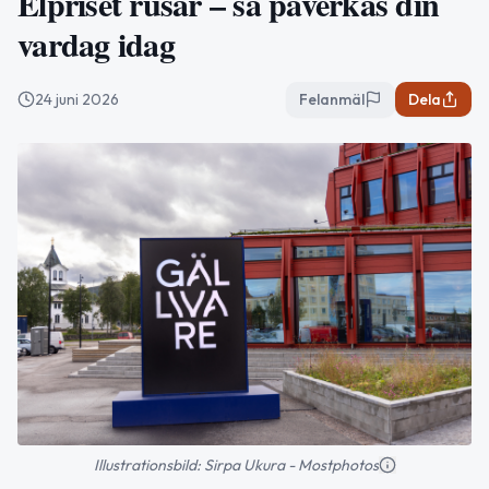
Elpriset rusar – så påverkas din
vardag idag
24 juni 2026
Felanmäl
Dela
Illustrationsbild: Sirpa Ukura - Mostphotos