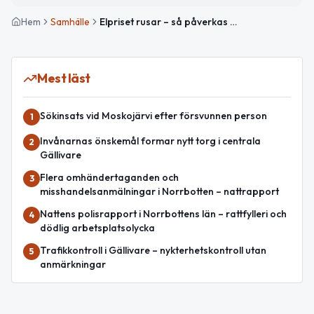
Hem
Samhälle
Elpriset rusar – så påverkas din vardag idag
Mest läst
Sökinsats vid Moskojärvi efter försvunnen person
1
Invånarnas önskemål formar nytt torg i centrala
2
Gällivare
Flera omhändertaganden och
3
misshandelsanmälningar i Norrbotten – nattrapport
Nattens polisrapport i Norrbottens län – rattfylleri och
4
dödlig arbetsplatsolycka
Trafikkontroll i Gällivare – nykterhetskontroll utan
5
anmärkningar