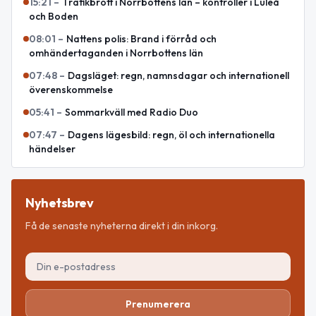
15:21
–
Trafikbrott i Norrbottens län – kontroller i Luleå
och Boden
08:01
–
Nattens polis: Brand i förråd och
omhändertaganden i Norrbottens län
07:48
–
Dagsläget: regn, namnsdagar och internationell
överenskommelse
05:41
–
Sommarkväll med Radio Duo
07:47
–
Dagens lägesbild: regn, öl och internationella
händelser
Nyhetsbrev
Få de senaste nyheterna direkt i din inkorg.
Prenumerera