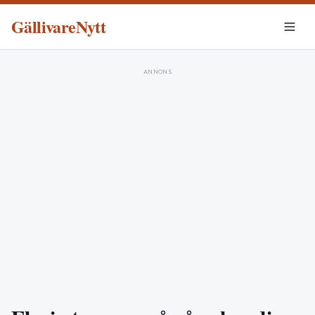
GällivareNytt
ANNONS