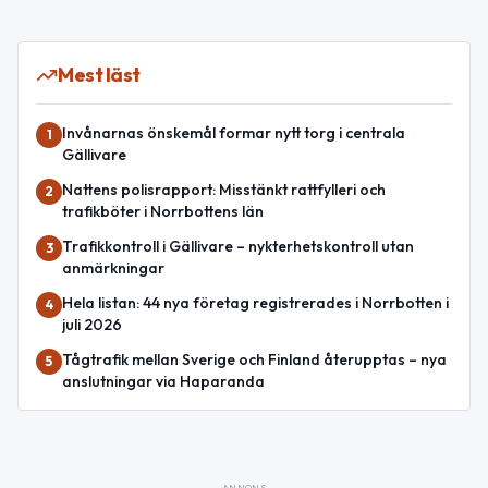
Mest läst
Invånarnas önskemål formar nytt torg i centrala
1
Gällivare
Nattens polisrapport: Misstänkt rattfylleri och
2
trafikböter i Norrbottens län
Trafikkontroll i Gällivare – nykterhetskontroll utan
3
anmärkningar
Hela listan: 44 nya företag registrerades i Norrbotten i
4
juli 2026
Tågtrafik mellan Sverige och Finland återupptas – nya
5
anslutningar via Haparanda
ANNONS