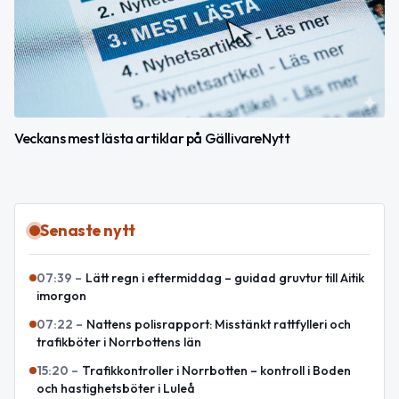
Veckans mest lästa artiklar på GällivareNytt
Senaste nytt
07:39
–
Lätt regn i eftermiddag – guidad gruvtur till Aitik
imorgon
07:22
–
Nattens polisrapport: Misstänkt rattfylleri och
trafikböter i Norrbottens län
15:20
–
Trafikkontroller i Norrbotten – kontroll i Boden
och hastighetsböter i Luleå