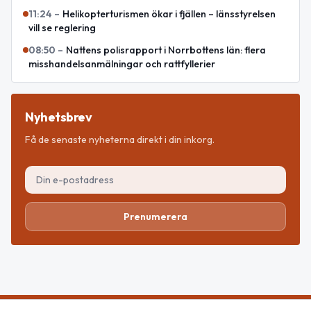
11:24
–
Helikopterturismen ökar i fjällen – länsstyrelsen
vill se reglering
08:50
–
Nattens polisrapport i Norrbottens län: flera
misshandelsanmälningar och rattfyllerier
Nyhetsbrev
Få de senaste nyheterna direkt i din inkorg.
Prenumerera