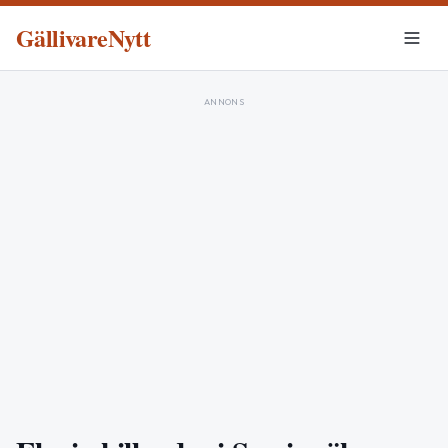
GällivareNytt
ANNONS