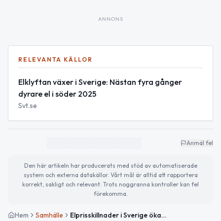
ANNONS
RELEVANTA KÄLLOR
Elklyftan växer i Sverige: Nästan fyra gånger
dyrare el i söder 2025
Svt.se
Anmäl fel
Den här artikeln har producerats med stöd av automatiserade
system och externa datakällor. Vårt mål är alltid att rapportera
korrekt, sakligt och relevant. Trots noggranna kontroller kan fel
förekomma.
Hem
Samhälle
Elprisskillnader i Sverige ökar – södra Sverige drabbas hårdast