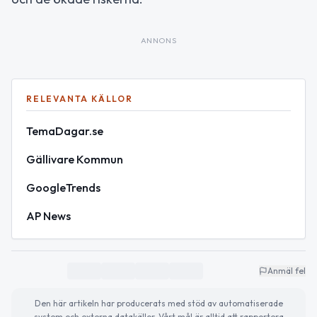
ANNONS
RELEVANTA KÄLLOR
TemaDagar.se
Gällivare Kommun
GoogleTrends
AP News
Anmäl fel
Den här artikeln har producerats med stöd av automatiserade
system och externa datakällor. Vårt mål är alltid att rapportera