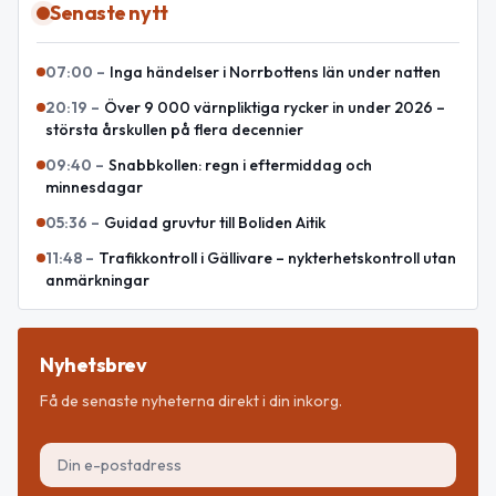
Senaste nytt
07:00
–
Inga händelser i Norrbottens län under natten
20:19
–
Över 9 000 värnpliktiga rycker in under 2026 –
största årskullen på flera decennier
09:40
–
Snabbkollen: regn i eftermiddag och
minnesdagar
05:36
–
Guidad gruvtur till Boliden Aitik
11:48
–
Trafikkontroll i Gällivare – nykterhetskontroll utan
anmärkningar
Nyhetsbrev
Få de senaste nyheterna direkt i din inkorg.