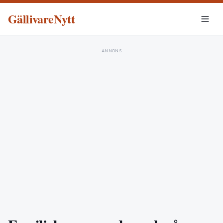
GällivareNytt
ANNONS