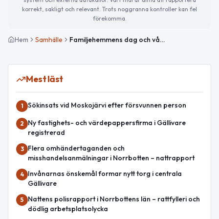
korrekt, sakligt och relevant. Trots noggranna kontroller kan fel
förekomma.
Hem
Samhälle
Familjehemmens dag och vårens evenemang i fokus
Mest läst
Sökinsats vid Moskojärvi efter försvunnen person
1
Ny fastighets- och värdepappersfirma i Gällivare
2
registrerad
Flera omhändertaganden och
3
misshandelsanmälningar i Norrbotten – nattrapport
Invånarnas önskemål formar nytt torg i centrala
4
Gällivare
Nattens polisrapport i Norrbottens län – rattfylleri och
5
dödlig arbetsplatsolycka