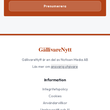
Prenumerera
GällivareNytt
GällivareNytt
är en del av Notisen Media AB
Läs mer om
ansvarig utgivare
Information
Integritetspolicy
Cookies
Användarvillkor
Upphovsrätt och AI