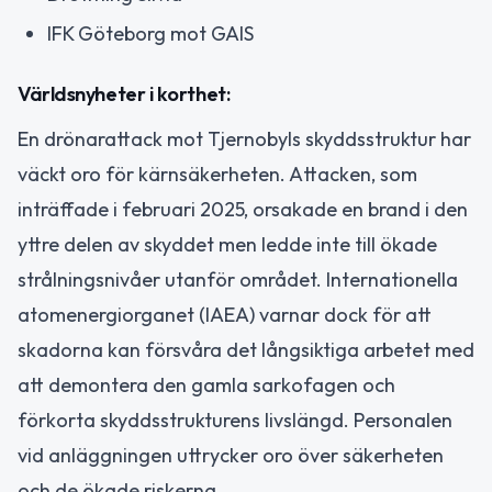
IFK Göteborg mot GAIS
Världsnyheter i korthet:
En drönarattack mot Tjernobyls skyddsstruktur har
väckt oro för kärnsäkerheten. Attacken, som
inträffade i februari 2025, orsakade en brand i den
yttre delen av skyddet men ledde inte till ökade
strålningsnivåer utanför området. Internationella
atomenergiorganet (IAEA) varnar dock för att
skadorna kan försvåra det långsiktiga arbetet med
att demontera den gamla sarkofagen och
förkorta skyddsstrukturens livslängd. Personalen
vid anläggningen uttrycker oro över säkerheten
och de ökade riskerna.