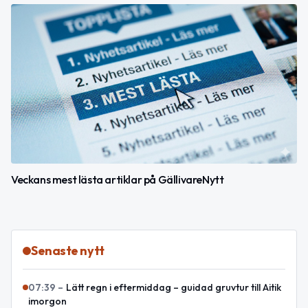
Veckans mest lästa artiklar på GällivareNytt
Senaste nytt
07:39
–
Lätt regn i eftermiddag – guidad gruvtur till Aitik
imorgon