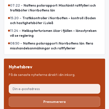
07:22
–
Nattens polisrapport: Misstänkt rattfylleri och
trafikböter i Norrbottens län
15:20
–
Trafikkontroller i Norrbotten – kontroll i Boden
och hastighetsböter i Luleå
11:24
–
Helikopterturismen ökar i fjällen – länsstyrelsen
vill se reglering
08:50
–
Nattens polisrapport i Norrbottens län: flera
misshandelsanmälningar och rattfyllerier
Nyhetsbrev
Få de senaste nyheterna direkt i din inkorg.
Prenumerera