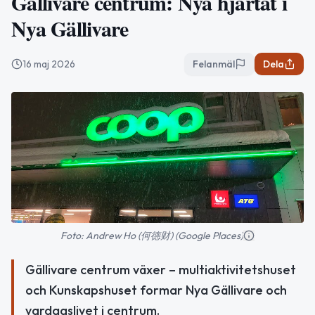
Gällivare centrum: Nya hjärtat i
Nya Gällivare
16 maj 2026
Felanmäl
Dela
Foto: Andrew Ho (何德财) (Google Places)
Gällivare centrum växer – multiaktivitetshuset
och Kunskapshuset formar Nya Gällivare och
vardagslivet i centrum.