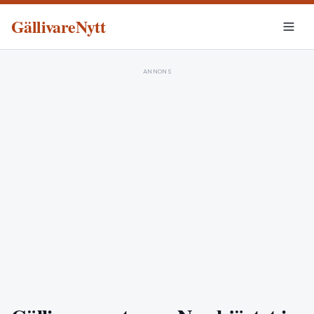
GällivareNytt
ANNONS