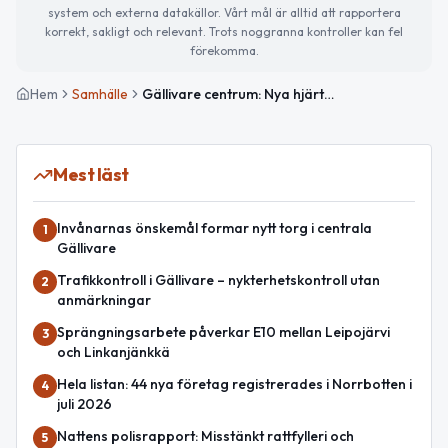
system och externa datakällor. Vårt mål är alltid att rapportera
korrekt, sakligt och relevant. Trots noggranna kontroller kan fel
förekomma.
Hem
Samhälle
Gällivare centrum: Nya hjärtat i Nya Gällivare
Mest läst
Invånarnas önskemål formar nytt torg i centrala
1
Gällivare
Trafikkontroll i Gällivare – nykterhetskontroll utan
2
anmärkningar
Sprängningsarbete påverkar E10 mellan Leipojärvi
3
och Linkanjänkkä
Hela listan: 44 nya företag registrerades i Norrbotten i
4
juli 2026
Nattens polisrapport: Misstänkt rattfylleri och
5