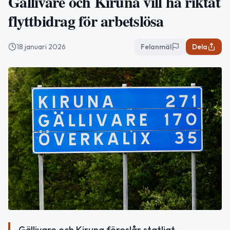
Gällivare och Kiruna vill ha riktat
flyttbidrag för arbetslösa
18 januari 2026
Felanmäl
Dela
Gällivare och Kiruna föreslår statligt