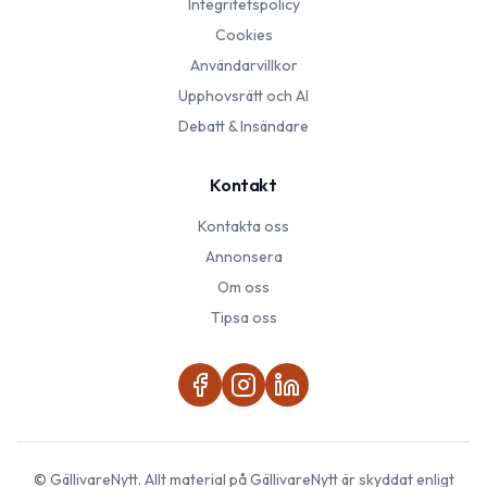
Integritetspolicy
Cookies
Användarvillkor
Upphovsrätt och AI
Debatt & Insändare
Kontakt
Kontakta oss
Annonsera
Om oss
Tipsa oss
©
GällivareNytt
. Allt material på
GällivareNytt
är skyddat enligt