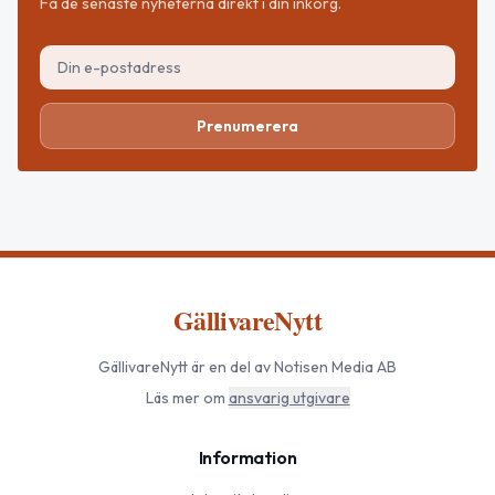
Få de senaste nyheterna direkt i din inkorg.
Prenumerera
GällivareNytt
GällivareNytt
är en del av Notisen Media AB
Läs mer om
ansvarig utgivare
Information