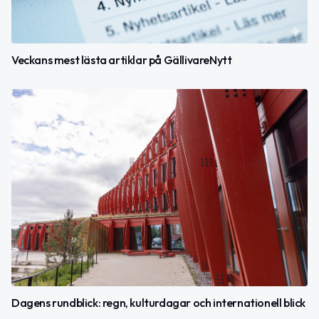
Veckans mest lästa artiklar på GällivareNytt
Dagens rundblick: regn, kulturdagar och internationell blick