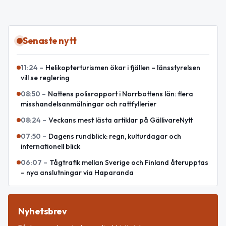
Senaste nytt
11:24
–
Helikopterturismen ökar i fjällen – länsstyrelsen
vill se reglering
08:50
–
Nattens polisrapport i Norrbottens län: flera
misshandelsanmälningar och rattfyllerier
08:24
–
Veckans mest lästa artiklar på GällivareNytt
07:50
–
Dagens rundblick: regn, kulturdagar och
internationell blick
06:07
–
Tågtrafik mellan Sverige och Finland återupptas
– nya anslutningar via Haparanda
Nyhetsbrev