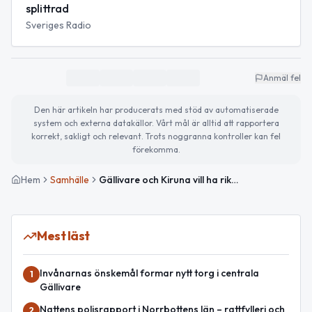
splittrad
Sveriges Radio
Anmäl fel
Den här artikeln har producerats med stöd av automatiserade
system och externa datakällor. Vårt mål är alltid att rapportera
korrekt, sakligt och relevant. Trots noggranna kontroller kan fel
förekomma.
Hem
Samhälle
Gällivare och Kiruna vill ha riktat flyttbidrag för arbetslösa
Mest läst
Invånarnas önskemål formar nytt torg i centrala
1
Gällivare
Nattens polisrapport i Norrbottens län – rattfylleri och
2