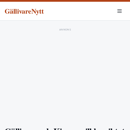
GällivareNytt
ANNONS