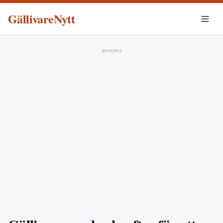
GällivareNytt
ANNONS