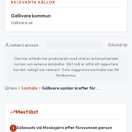
RELEVANTA KÄLLOR
Gällivare kommun
Gällivare.se
Johan Larsson
Anmäl fel
Den här artikeln har producerats med stöd av automatiserade
system och externa datakällor. Vårt mål är alltid att rapportera
korrekt, sakligt och relevant. Trots noggranna kontroller kan fel
förekomma.
Hem
Samhälle
Gällivare samlar krafter för att stärka barn och ungas framtid
Mest läst
Sökinsats vid Moskojärvi efter försvunnen person
1