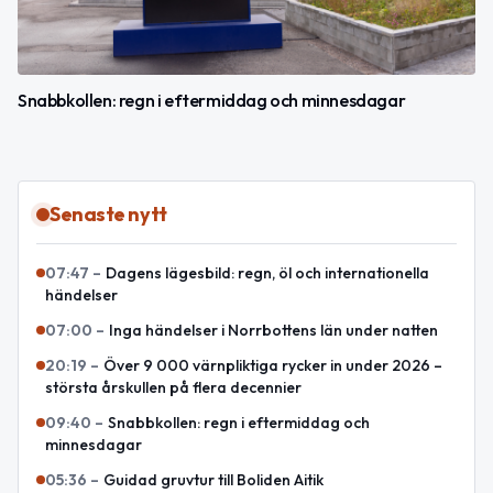
Snabbkollen: regn i eftermiddag och minnesdagar
Senaste nytt
07:47
–
Dagens lägesbild: regn, öl och internationella
händelser
07:00
–
Inga händelser i Norrbottens län under natten
20:19
–
Över 9 000 värnpliktiga rycker in under 2026 –
största årskullen på flera decennier
09:40
–
Snabbkollen: regn i eftermiddag och
minnesdagar
05:36
–
Guidad gruvtur till Boliden Aitik