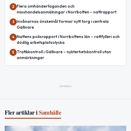
Flera omhändertaganden och
2
misshandelsanmälningar i Norrbotten – nattrapport
Invånarnas önskemål formar nytt torg i centrala
3
Gällivare
Nattens polisrapport i Norrbottens län – rattfylleri och
4
dödlig arbetsplatsolycka
Trafikkontroll i Gällivare – nykterhetskontroll utan
5
anmärkningar
ANNONS
Fler artiklar i
Samhälle