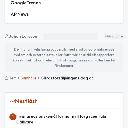
GoogleTrends
AP News
Johan Larsson
Anmäl fel
Den här artikeln har producerats med stöd av automatiserade
system och externa datakällor. Vårt mål är alltid att rapportera
korrekt, sakligt och relevant. Trots noggranna kontroller kan fel
förekomma.
Hem
Samhälle
Gårdsförsäljningens dag och föräldrar i fokus
Mest läst
Invånarnas önskemål formar nytt torg i centrala
1
Gällivare