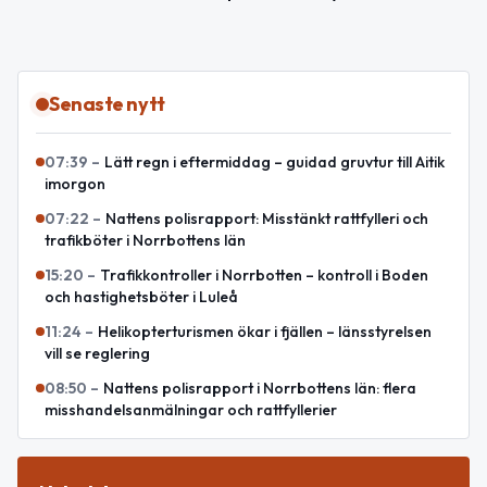
Senaste nytt
07:39
–
Lätt regn i eftermiddag – guidad gruvtur till Aitik
imorgon
07:22
–
Nattens polisrapport: Misstänkt rattfylleri och
trafikböter i Norrbottens län
15:20
–
Trafikkontroller i Norrbotten – kontroll i Boden
och hastighetsböter i Luleå
11:24
–
Helikopterturismen ökar i fjällen – länsstyrelsen
vill se reglering
08:50
–
Nattens polisrapport i Norrbottens län: flera
misshandelsanmälningar och rattfyllerier