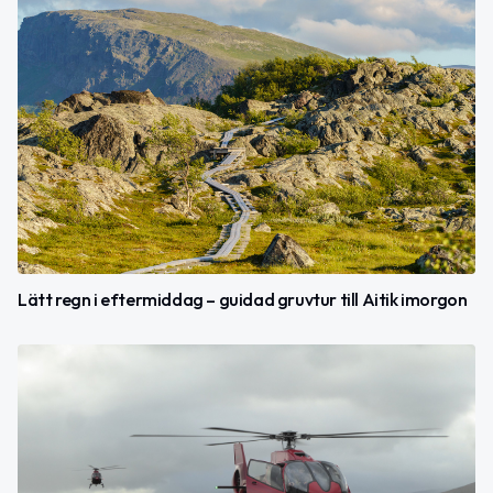
Lätt regn i eftermiddag – guidad gruvtur till Aitik imorgon