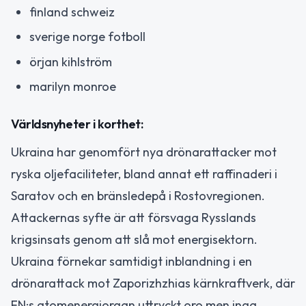
finland schweiz
sverige norge fotboll
örjan kihlström
marilyn monroe
Världsnyheter i korthet:
Ukraina har genomfört nya drönarattacker mot
ryska oljefaciliteter, bland annat ett raffinaderi i
Saratov och en bränsledepå i Rostovregionen.
Attackernas syfte är att försvaga Rysslands
krigsinsats genom att slå mot energisektorn.
Ukraina förnekar samtidigt inblandning i en
drönarattack mot Zaporizhzhias kärnkraftverk, där
FN:s atomenergiorgan uttryckt oro men inga