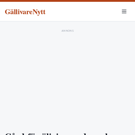
GällivareNytt
ANNONS