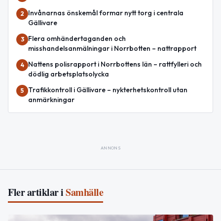
Invånarnas önskemål formar nytt torg i centrala
2
Gällivare
Flera omhändertaganden och
3
misshandelsanmälningar i Norrbotten – nattrapport
Nattens polisrapport i Norrbottens län – rattfylleri och
4
dödlig arbetsplatsolycka
Trafikkontroll i Gällivare – nykterhetskontroll utan
5
anmärkningar
ANNONS
Fler artiklar i
Samhälle