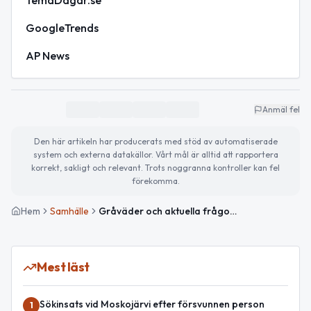
TemaDagar.se
GoogleTrends
AP News
Anmäl fel
Den här artikeln har producerats med stöd av automatiserade
system och externa datakällor. Vårt mål är alltid att rapportera
korrekt, sakligt och relevant. Trots noggranna kontroller kan fel
förekomma.
Hem
Samhälle
Gråväder och aktuella frågor om demokrati och säkerhet
Mest läst
Sökinsats vid Moskojärvi efter försvunnen person
1