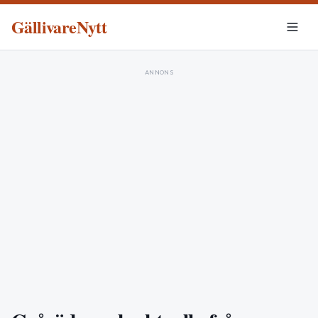
GällivareNytt
ANNONS