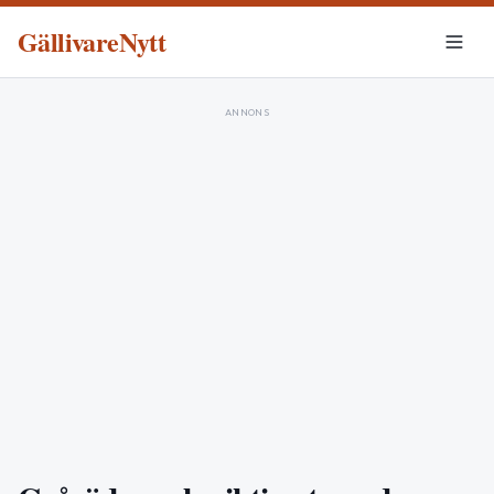
GällivareNytt
ANNONS