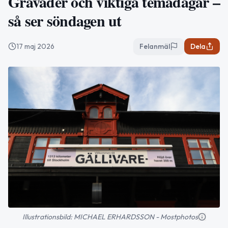
Gråväder och viktiga temadagar –
så ser söndagen ut
17 maj 2026
Felanmäl
Dela
Illustrationsbild: MICHAEL ERHARDSSON - Mostphotos