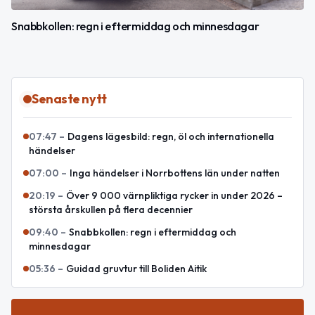
Snabbkollen: regn i eftermiddag och minnesdagar
Senaste nytt
07:47
–
Dagens lägesbild: regn, öl och internationella
händelser
07:00
–
Inga händelser i Norrbottens län under natten
20:19
–
Över 9 000 värnpliktiga rycker in under 2026 –
största årskullen på flera decennier
09:40
–
Snabbkollen: regn i eftermiddag och
minnesdagar
05:36
–
Guidad gruvtur till Boliden Aitik