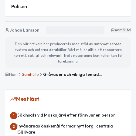
Polisen
Johan Larsson
Anmäl fel
Den här artikeln har producerats med stöd av automatiserade
system och externa datakällor. Vårt mål är alltid att rapportera
korrekt, sakligt och relevant. Trots noggranna kontroller kan fel
förekomma.
Hem
Samhälle
Gråväder och viktiga temadagar – så ser söndagen ut
Mest läst
Sökinsats vid Moskojärvi efter försvunnen person
1
Invånarnas önskemål formar nytt torg i centrala
2
Gällivare