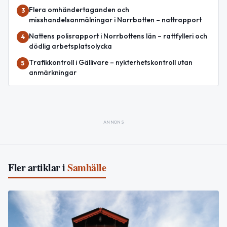
Flera omhändertaganden och
3
misshandelsanmälningar i Norrbotten – nattrapport
Nattens polisrapport i Norrbottens län – rattfylleri och
4
dödlig arbetsplatsolycka
Trafikkontroll i Gällivare – nykterhetskontroll utan
5
anmärkningar
ANNONS
Fler artiklar i
Samhälle