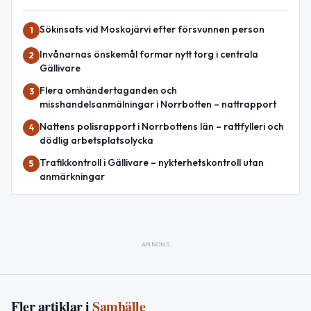
Sökinsats vid Moskojärvi efter försvunnen person
1
Invånarnas önskemål formar nytt torg i centrala
2
Gällivare
Flera omhändertaganden och
3
misshandelsanmälningar i Norrbotten – nattrapport
Nattens polisrapport i Norrbottens län – rattfylleri och
4
dödlig arbetsplatsolycka
Trafikkontroll i Gällivare – nykterhetskontroll utan
5
anmärkningar
ANNONS
Fler artiklar i
Samhälle