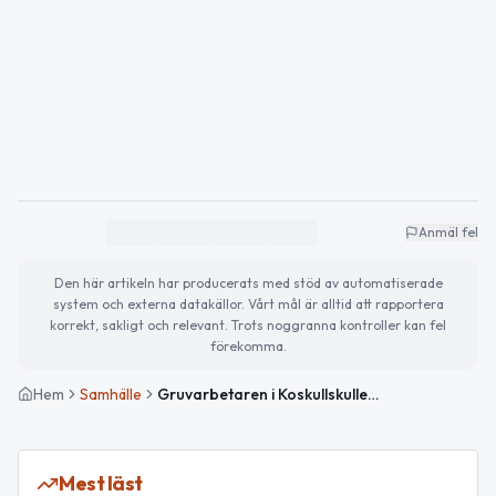
Anmäl fel
Den här artikeln har producerats med stöd av automatiserade
system och externa datakällor. Vårt mål är alltid att rapportera
korrekt, sakligt och relevant. Trots noggranna kontroller kan fel
förekomma.
Hem
Samhälle
Gruvarbetaren i Koskullskulle – vår lokala symbol genom förändring
Mest läst