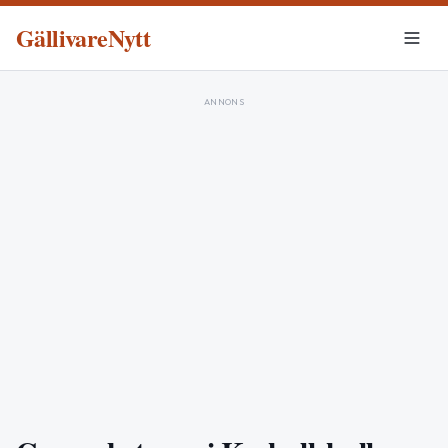
GällivareNytt
ANNONS