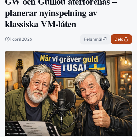
GW och Guillou återförenas –
planerar nyinspelning av
klassiska VM-låten
1 april 2026
Felanmäl
Dela