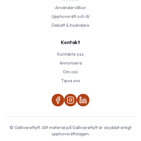
Användarvillkor
Upphovsrätt och AI
Debatt & Insändare
Kontakt
Kontakta oss
Annonsera
Om oss
Tipsa oss
©
GällivareNytt
. Allt material på
GällivareNytt
är skyddat enligt
upphovsrättslagen.