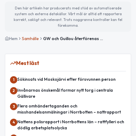
Den här artikeln har producerats med stöd av automatiserade
system och externa datakällor. Vårt mål är alltid att rapportera
korrekt, sakligt och relevant. Trots noggranna kontroller kan fel
förekomma.
Hem
Samhälle
GW och Guillou återförenas – planerar nyinspelning av klassiska VM-låten
Mest läst
Sökinsats vid Moskojärvi efter försvunnen person
1
Invånarnas önskemål formar nytt torg i centrala
2
Gällivare
Flera omhändertaganden och
3
misshandelsanmälningar i Norrbotten – nattrapport
Nattens polisrapport i Norrbottens län – rattfylleri och
4
dödlig arbetsplatsolycka