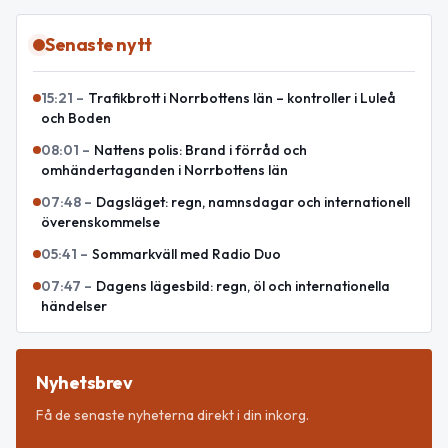
Senaste nytt
15:21
–
Trafikbrott i Norrbottens län – kontroller i Luleå
och Boden
08:01
–
Nattens polis: Brand i förråd och
omhändertaganden i Norrbottens län
07:48
–
Dagsläget: regn, namnsdagar och internationell
överenskommelse
05:41
–
Sommarkväll med Radio Duo
07:47
–
Dagens lägesbild: regn, öl och internationella
händelser
Nyhetsbrev
Få de senaste nyheterna direkt i din inkorg.