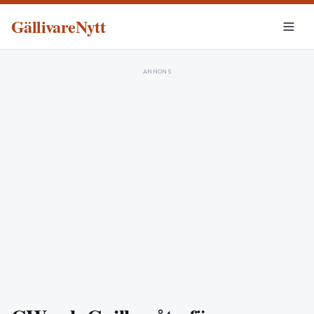
GällivareNytt
ANNONS