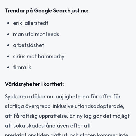
Trendar på Google Search just nu:
erik lallerstedt
man utd mot leeds
arbetslöshet
sirius mot hammarby
timrå ik
Världsnyheter i korthet:
Sydkorea utökar nu möjligheterna för offer för
statliga övergrepp, inklusive utlandsadopterade,
att få rättslig upprättelse. En ny lag gör det möjligt
att söka skadestånd även efter att
preskriptionstiden gått ut, och staten kommer inte