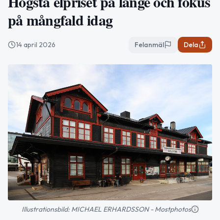
Högsta elpriset på länge och fokus
på mångfald idag
14 april 2026
Felanmäl
Dela
Illustrationsbild: MICHAEL ERHARDSSON - Mostphotos