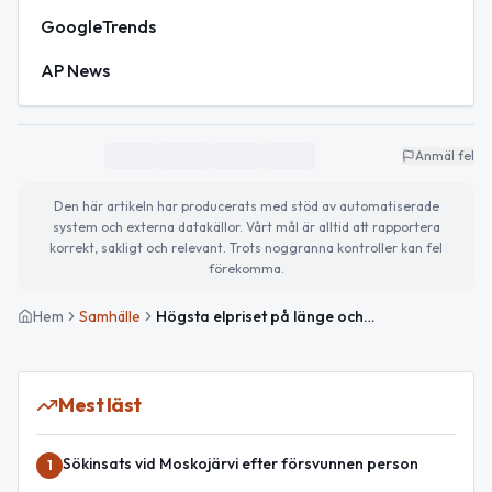
GoogleTrends
AP News
Anmäl fel
Den här artikeln har producerats med stöd av automatiserade
system och externa datakällor. Vårt mål är alltid att rapportera
korrekt, sakligt och relevant. Trots noggranna kontroller kan fel
förekomma.
Hem
Samhälle
Högsta elpriset på länge och fokus på mångfald idag
Mest läst
Sökinsats vid Moskojärvi efter försvunnen person
1