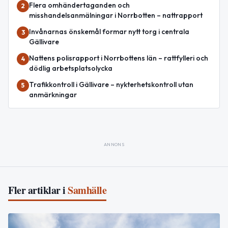
Flera omhändertaganden och
2
misshandelsanmälningar i Norrbotten – nattrapport
Invånarnas önskemål formar nytt torg i centrala
3
Gällivare
Nattens polisrapport i Norrbottens län – rattfylleri och
4
dödlig arbetsplatsolycka
Trafikkontroll i Gällivare – nykterhetskontroll utan
5
anmärkningar
ANNONS
Fler artiklar i
Samhälle