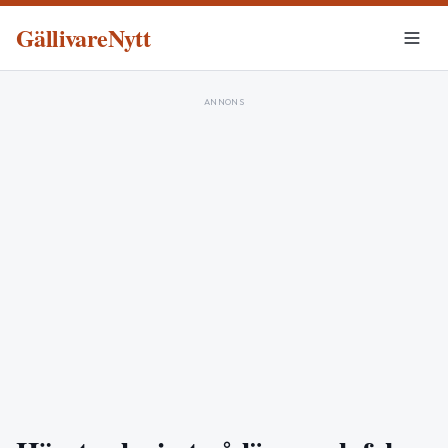
GällivareNytt
ANNONS