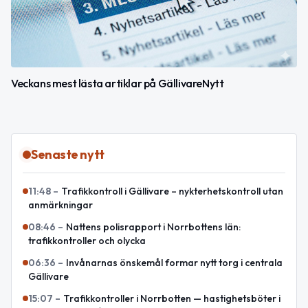
Veckans mest lästa artiklar på GällivareNytt
Senaste nytt
11:48
–
Trafikkontroll i Gällivare – nykterhetskontroll utan
anmärkningar
08:46
–
Nattens polisrapport i Norrbottens län:
trafikkontroller och olycka
06:36
–
Invånarnas önskemål formar nytt torg i centrala
Gällivare
15:07
–
Trafikkontroller i Norrbotten — hastighetsböter i