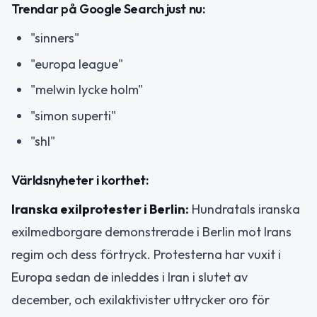
Trendar på Google Search just nu:
"sinners"
"europa league"
"melwin lycke holm"
"simon superti"
"shl"
Världsnyheter i korthet:
Iranska exilprotester i Berlin:
Hundratals iranska
exilmedborgare demonstrerade i Berlin mot Irans
regim och dess förtryck. Protesterna har vuxit i
Europa sedan de inleddes i Iran i slutet av
december, och exilaktivister uttrycker oro för