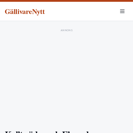
GällivareNytt
ANNONS