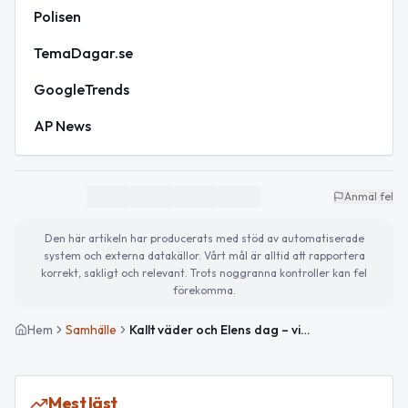
Polisen
TemaDagar.se
GoogleTrends
AP News
Anmäl fel
Den här artikeln har producerats med stöd av automatiserade
system och externa datakällor. Vårt mål är alltid att rapportera
korrekt, sakligt och relevant. Trots noggranna kontroller kan fel
förekomma.
Hem
Samhälle
Kallt väder och Elens dag – viktiga händelser i Gällivare
Mest läst