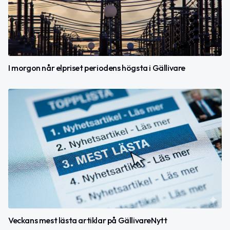
I morgon når elpriset periodens högsta i Gällivare
Veckans mest lästa artiklar på GällivareNytt