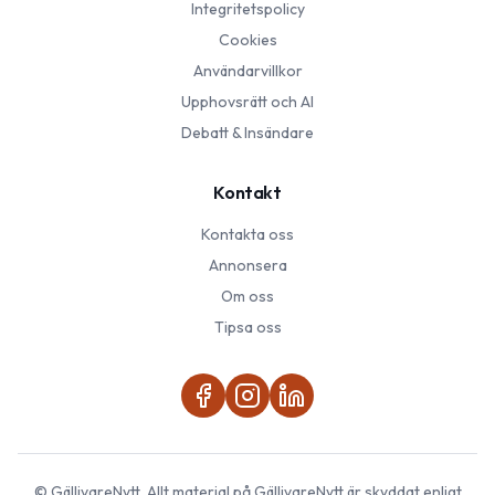
Integritetspolicy
Cookies
Användarvillkor
Upphovsrätt och AI
Debatt & Insändare
Kontakt
Kontakta oss
Annonsera
Om oss
Tipsa oss
©
GällivareNytt
. Allt material på
GällivareNytt
är skyddat enligt