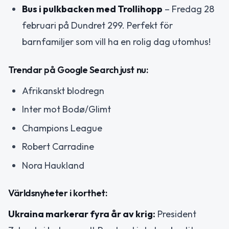
Bus i pulkbacken med Trollihopp
– Fredag 28
februari på Dundret 299. Perfekt för
barnfamiljer som vill ha en rolig dag utomhus!
Trendar på Google Search just nu:
Afrikanskt blodregn
Inter mot Bodø/Glimt
Champions League
Robert Carradine
Nora Haukland
Världsnyheter i korthet:
Ukraina markerar fyra år av krig:
President