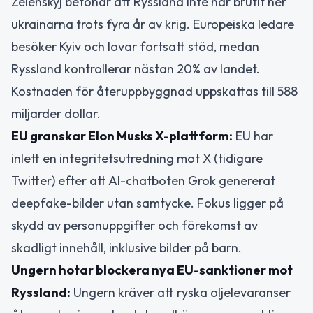
Zelenskyj betonar att Ryssland inte har brutit ner
ukrainarna trots fyra år av krig. Europeiska ledare
besöker Kyiv och lovar fortsatt stöd, medan
Ryssland kontrollerar nästan 20% av landet.
Kostnaden för återuppbyggnad uppskattas till 588
miljarder dollar.
EU granskar Elon Musks X-plattform:
EU har
inlett en integritetsutredning mot X (tidigare
Twitter) efter att AI-chatboten Grok genererat
deepfake-bilder utan samtycke. Fokus ligger på
skydd av personuppgifter och förekomst av
skadligt innehåll, inklusive bilder på barn.
Ungern hotar blockera nya EU-sanktioner mot
Ryssland:
Ungern kräver att ryska oljelevaranser