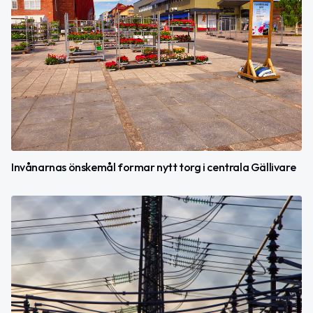
Invånarnas önskemål formar nytt torg i centrala Gällivare