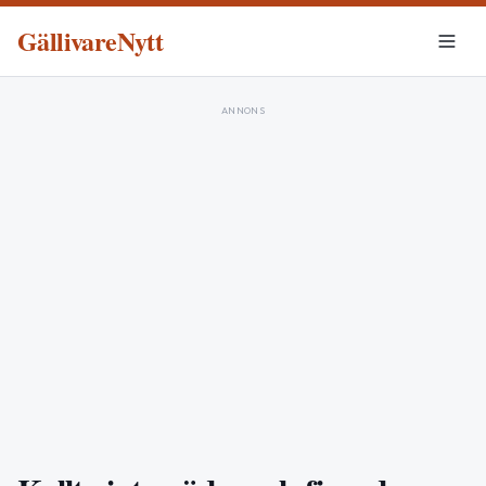
GällivareNytt
ANNONS