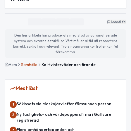
Anmäl fel
Den här artikeln har producerats med stöd av automatiserade
system och externa datakällor. Vårt mål är alltid att rapportera
korrekt, sakligt och relevant. Trots noggranna kontroller kan fel
förekomma.
Hem
Samhälle
Kallt vinterväder och firande av Grapefruktens dag
Mest läst
Sökinsats vid Moskojärvi efter försvunnen person
1
Ny fastighets- och värdepappersfirma i Gällivare
2
registrerad
Flera omhändertaganden och
3