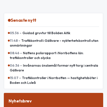
Senaste nytt
05:36
–
Guidad gruvtur till Boliden Aitik
11:48
–
Trafikkontroll i Gällivare – nykterhetskontroll utan
anmärkningar
08:46
–
Nattens polisrapport i Norrbottens län:
trafikkontroller och olycka
06:36
–
Invånarnas önskemål formar nytt torg i centrala
Gällivare
15:07
–
Trafikkontroller i Norrbotten — hastighetsböter i
Boden och Luleå
Nyhetsbrev